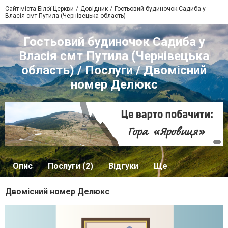
Сайт міста Білої Церкви
Довідник
Гостьовий будиночок Садиба у
Власія смт Путила (Чернівецька область)
Гостьовий будиночок Садиба у
Власія смт Путила (Чернівецька
область) / Послуги / Двомісний
номер Делюкс
Опис
Послуги (2)
Відгуки
Ще
Двомісний номер Делюкс