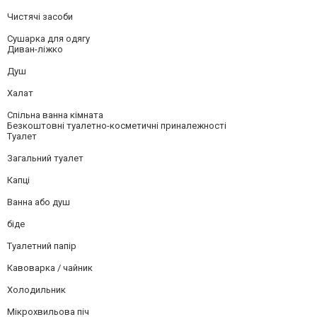
Чистячі засоби
Сушарка для одягу
Диван-ліжко
Душ
Халат
Спільна ванна кімната
Безкоштовні туалетно-косметичні приналежності
Туалет
Загальний туалет
Капці
Ванна або душ
біде
Туалетний папір
Кавоварка / чайник
Холодильник
Мікрохвильова піч